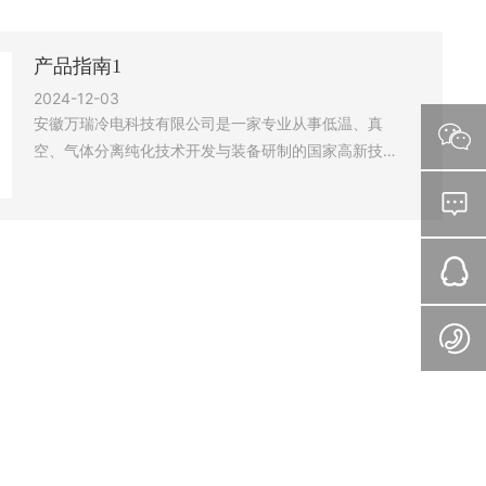
产品指南1
2024-12-03
安徽万瑞冷电科技有限公司是一家专业从事低温、真
空、气体分离纯化技术开发与装备研制的国家高新技术
企业。公司现有员工141人，其中研发人员60人，博士
及硕士29人。产品已成功应用于国家探月工程、北京
正负电子对撞机、ADS、HIAF等国家重大科技专项及
光纤、空调、半导体、IC生产等行业。公司建有企业技
术中心、低温与真空工程技术中心，被认定为安徽省创
新型试点企业、安徽省专精特新企业等。